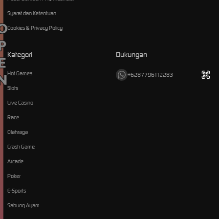
Syarat dan Ketentuan
Cookies & Privacy Policy
Kategori
Dukungan
Hot Games
+6287796112283
Slots
Live Casino
Race
Olahraga
Crash Game
Arcade
Poker
E-Sports
Sabung Ayam