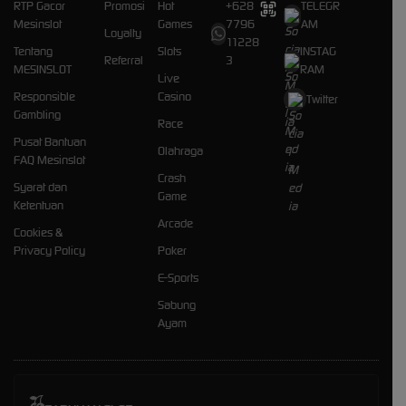
RTP Gacor
Promosi
Hot
+628
TELEGR
Mesinslot
Games
7796
AM
Loyalty
11228
Tentang
Slots
INSTAG
Referral
3
MESINSLOT
RAM
Live
Responsible
Casino
Twitter
Gambling
Race
Pusat Bantuan
Olahraga
FAQ Mesinslot
Crash
Syarat dan
Game
Ketentuan
Arcade
Cookies &
Privacy Policy
Poker
E-Sports
Sabung
Ayam