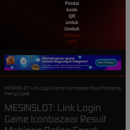
Pindai
kode
QR
untuk
Unduh
Android
APK
MESINSLOT: Link Login Game Iconbazaar Result Mahjong
Paling Cepat
MESINSLOT: Link Login
Game Iconbazaar Result