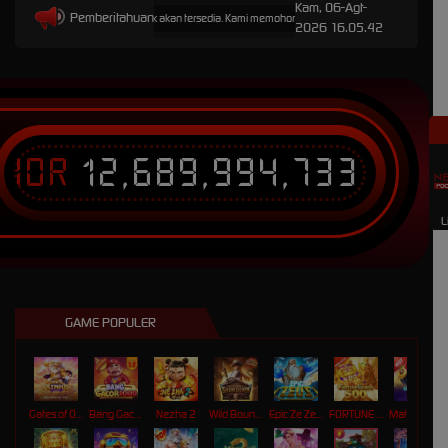
Kam, 06-Agt-
Pemberitahuan
Virtual Sports permainan tidak akan tersedia. Kami memohon maaf atas ketidaknyamanan yang mu
2026 16.05.42
IDR
12,689,997,579
L
GAME POPULER
Gates of Olympus POP
Bang Gacor 1000
Nezha 2
Wild Bounty Showdown
Epic Ze Zeus
FORTUNE GARUDA 500
Mahjong Magic