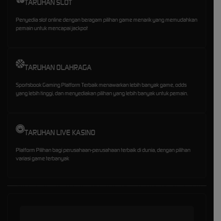
TARUHAN SLOT
Penyedia slot online dengan beragam pilihan game menarik yang memudahkan
pemain untuk mencapai jackpot
TARUHAN OLAHRAGA
Sportsbook Gaming Platform Terbaik menawarkan lebih banyak game, odds
yang lebih tinggi, dan menyediakan pilihan yang lebih banyak untuk pemain.
TARUHAN LIVE KASINO
Platform Pilihan bagi perusahaan-perusahaan terbaik di dunia, dengan pilihan
variasi game terbanyak