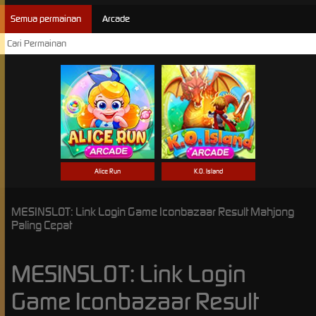
Semua permainan
Arcade
Alice Run
K.O. Island
MESINSLOT: Link Login Game Iconbazaar Result Mahjong
Paling Cepat
MESINSLOT: Link Login
Game Iconbazaar Result