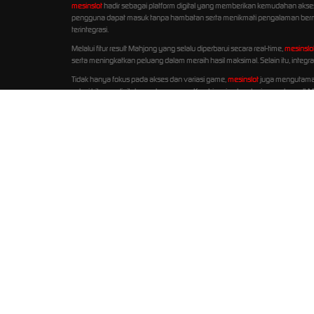
mesinslot
hadir sebagai platform digital yang memberikan kemudahan akses 
pengguna dapat masuk tanpa hambatan serta menikmati pengalaman bermain 
terintegrasi.
Melalui fitur result Mahjong yang selalu diperbarui secara real-time,
mesinslo
serta meningkatkan peluang dalam meraih hasil maksimal. Selain itu, inte
Tidak hanya fokus pada akses dan variasi game,
mesinslot
juga mengutamaka
solusi hiburan digital yang terpercaya. Kombinasi antara login cepat, re
setiap hari.
Kebijaksanaan
Platfo
RTP Gacor Mesinslot
Promos
Tentang MESINSLOT
Loyalty
Responsible Gambling
Referral
Pusat Bantuan FAQ Mesinslot
Syarat dan Ketentuan
Cookies & Privacy Policy