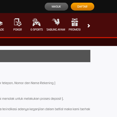
MASUK
DAFTAR
ADE
POKER
E-SPORTS
SABUNG AYAM
PROMOSI
or telepon, Nomor dan Nama Rekening )
ami menolak untuk melakukan proses deposit ).
ika terindikasi adanya keganjilan dalam betlist maka kami berhak