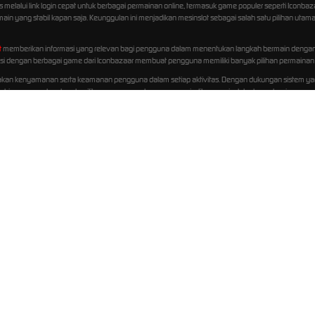
melalui link login cepat untuk berbagai permainan online, termasuk game populer seperti Iconba
yang stabil kapan saja. Keunggulan ini menjadikan mesinslot sebagai salah satu pilihan utama 
t
memberikan informasi yang relevan bagi pengguna dalam menentukan langkah bermain dengan 
grasi dengan berbagai game dari Iconbazaar membuat pengguna memiliki banyak pilihan permainan m
n kenyamanan serta keamanan pengguna dalam setiap aktivitas. Dengan dukungan sistem yang st
sult Mahjong yang akurat, serta pilihan game yang beragam menjadikan mesinslot relevan bagi pe
rm
Kategori
Dukungan
i
Hot Games
+628779
Slots
Live Casino
Race
Olahraga
Crash Game
Arcade