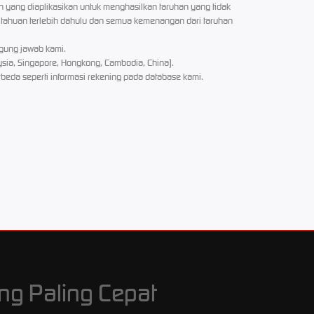
 yang diaplikasikan untuk menghasilkan taruhan yang tidak
itahuan terlebih dahulu dan semua kemenangan dari taruhan
ggung jawab kami.
sia, Singapore, Hongkong, Cambodia, China).
rbeda seperti informasi rekening pada database kami.
ng Paling Cepat