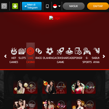
Main di
MASUK
DAFTAR
Telegram
HOT
SLOTS
LIVE
RACE
OLAHRAGA
CRASH
ARCADE
POKER
E-
SABUNG
PROM
GAMES
CASINO
GAME
SPORTS
AYAM
i
i
i
i
i
i