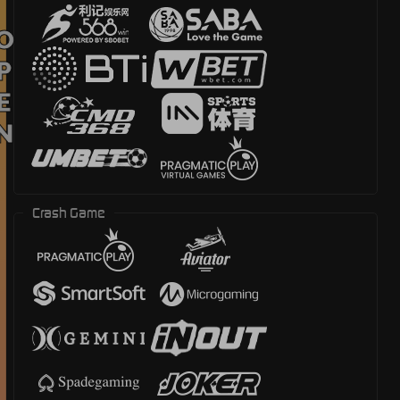
Crash Game