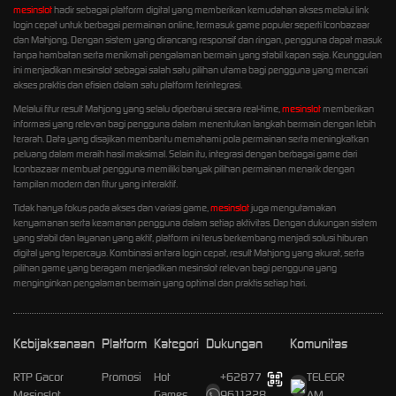
mesinslot
hadir sebagai platform digital yang memberikan kemudahan akses melalui link
login cepat untuk berbagai permainan online, termasuk game populer seperti Iconbazaar
dan Mahjong. Dengan sistem yang dirancang responsif dan ringan, pengguna dapat masuk
tanpa hambatan serta menikmati pengalaman bermain yang stabil kapan saja. Keunggulan
ini menjadikan mesinslot sebagai salah satu pilihan utama bagi pengguna yang mencari
akses praktis dan efisien dalam satu platform terintegrasi.
Melalui fitur result Mahjong yang selalu diperbarui secara real-time,
mesinslot
memberikan
informasi yang relevan bagi pengguna dalam menentukan langkah bermain dengan lebih
terarah. Data yang disajikan membantu memahami pola permainan serta meningkatkan
peluang dalam meraih hasil maksimal. Selain itu, integrasi dengan berbagai game dari
Iconbazaar membuat pengguna memiliki banyak pilihan permainan menarik dengan
tampilan modern dan fitur yang interaktif.
Tidak hanya fokus pada akses dan variasi game,
mesinslot
juga mengutamakan
kenyamanan serta keamanan pengguna dalam setiap aktivitas. Dengan dukungan sistem
yang stabil dan layanan yang aktif, platform ini terus berkembang menjadi solusi hiburan
digital yang terpercaya. Kombinasi antara login cepat, result Mahjong yang akurat, serta
pilihan game yang beragam menjadikan mesinslot relevan bagi pengguna yang
menginginkan pengalaman bermain yang optimal dan praktis setiap hari.
Kebijaksanaan
Platform
Kategori
Dukungan
Komunitas
RTP Gacor
Promosi
Hot
+62877
TELEGR
Mesinslot
Games
9611228
AM