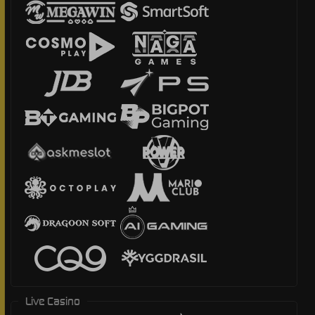
Live Casino