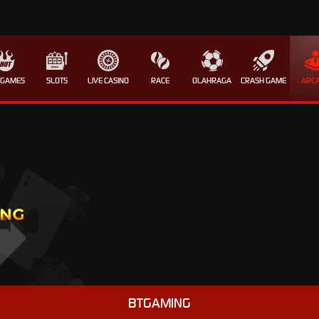
 GAMES
SLOTS
LIVE CASINO
RACE
OLAHRAGA
CRASH GAME
ARC
BTGAMING