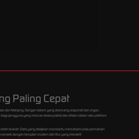
ng Paling Cepat
zaar dan Mahjong. Dengan sistem yang dirancang responsif dan ringan,
bagi pengguna yang mencari akses praktis dan efisien dalam satu platform
lebih terarah. Data yang disajikan membantu memahami pola permainan
enarik dengan tampilan modern dan fitur yang interaktif.