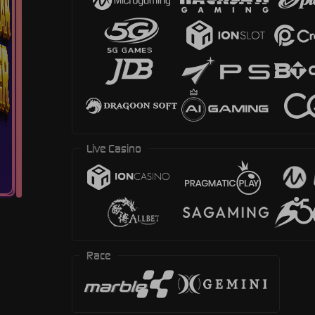
Live Casino
Race