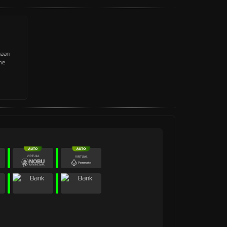
haan
ame