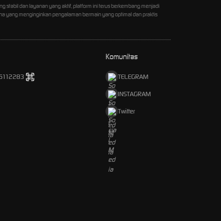
abil dan layanan yang aktif, platform ini terus berkembang menjadi
ngguna yang menginginkan pengalaman bermain yang optimal dan praktis
Komunitas
6112283
TELEGRAM
INSTAGRAM
Twitter