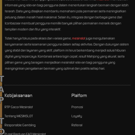
informasi yang relevan bagi pengguna dalam menentukan langkah bermain dengan lebih
terarah. Data yang disajikan membantu memahami pola permainan serta meningkatkan
peluang dalam meraih hasil maksimal. Selain itu, integrasi dengan berbagai game dari
Iconbazaar membuat pengguna memiliki banyak pilihan permainan menarik dengan
tampilan modern dan fitur yang interaktif.
Tidak hanya fokus pada akses dan variasi game,
mesinslot
juga mengutamakan
kenyamanan serta keamanan pengguna dalam setiap aktivitas. Dengan dukungan sistem
yang stabil dan layanan yang aktif, platform ini terus berkembang menjadi solusi hiburan
digital yang terpercaya. Kombinasi antara login cepat, result Mahjong yang akurat, serta
pilihan game yang beragam menjadikan mesinslot relevan bagi pengguna yang
menginginkan pengalaman bermain yang optimal dan praktis setiap hari.
TO OPEN
Kebijaksanaan
Platform
RTP Gacor Mesinslot
Promosi
Tentang MESINSLOT
Loyalty
Responsible Gambling
Referral
Pusat Bantuan FAQ Mesinslot