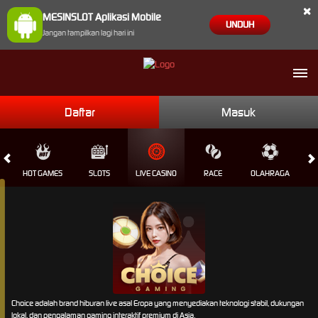
×
MESINSLOT Aplikasi Mobile
UNDUH
Jangan tampilkan lagi hari ini
Daftar
Masuk
HOT GAMES
SLOTS
LIVE CASINO
RACE
OLAHRAGA
CRA
Choice adalah brand hiburan live asal Eropa yang menyediakan teknologi stabil, dukungan
lokal, dan pengalaman gaming interaktif premium di Asia.